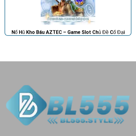
Nổ Hũ Kho Báu AZTEC – Game Slot Chủ Đề Cổ Đại
Cực Hay
Đá Gà Cựa Dao – Cuộc Đối Đầu Kịch Tính Từ Chiến
Kê Bản Lĩnh