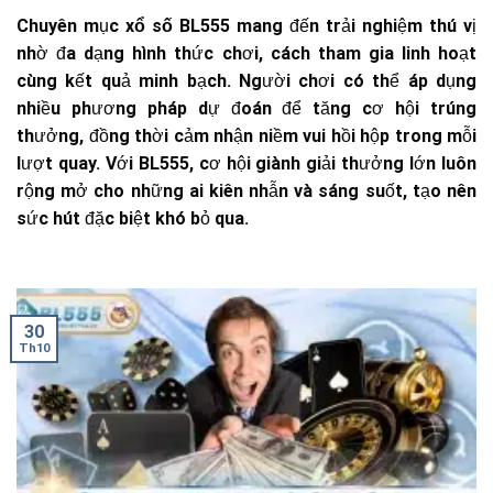
Chuyên mục
xổ số BL555
mang đến trải nghiệm thú vị
nhờ đa dạng hình thức chơi, cách tham gia linh hoạt
cùng kết quả minh bạch. Người chơi có thể áp dụng
nhiều phương pháp dự đoán để tăng cơ hội trúng
thưởng, đồng thời cảm nhận niềm vui hồi hộp trong mỗi
lượt quay. Với
BL555
, cơ hội giành giải thưởng lớn luôn
rộng mở cho những ai kiên nhẫn và sáng suốt, tạo nên
sức hút đặc biệt khó bỏ qua.
30
Th10