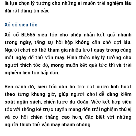
là lựa chọn lý tưởng cho những ai muốn trải nghiệm lâu
dài rất đáng tin cậy.
Xổ số siêu tốc
Xổ số BL555
siêu tốc cho phép nhận kết quả nhanh
trong ngày, tăng sự hồi hộp không cần chờ đợi lâu.
Người chơi có thể tham gia nhiều lượt quay trong cùng
một ngày để thử vận may. Hình thức này lý tưởng cho
người thích tốc độ, mong muốn kết quả tức thì và trải
nghiệm liên tục hấp dẫn.
Bên cạnh đó, siêu tốc còn hỗ trợ đặt cược linh hoạt
theo từng khung giờ, giúp người chơi dễ dàng kiểm
soát ngân sách, chiến lược dự đoán. Việc kết hợp siêu
tốc với thống kê trực tuyến mang đến trải nghiệm thú vị
và cơ hội chiến thắng cao hơn, đặc biệt với những
người thích thử vận may nhanh chóng.