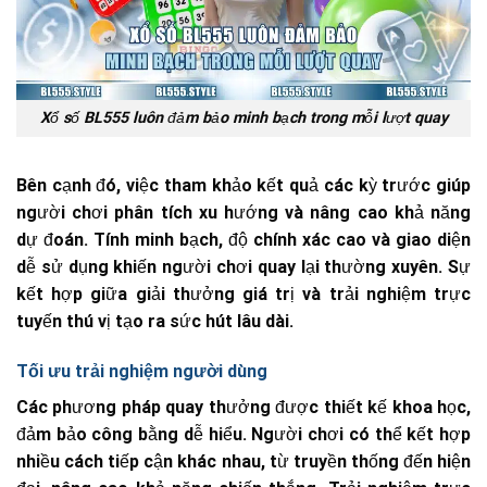
Xổ số BL555 luôn đảm bảo minh bạch trong mỗi lượt quay
Bên cạnh đó, việc tham khảo kết quả các kỳ trước giúp
người chơi phân tích xu hướng và nâng cao khả năng
dự đoán. Tính minh bạch, độ chính xác cao và giao diện
dễ sử dụng khiến người chơi quay lại thường xuyên. Sự
kết hợp giữa giải thưởng giá trị và trải nghiệm trực
tuyến thú vị tạo ra sức hút lâu dài.
Tối ưu trải nghiệm người dùng
Các phương pháp quay thưởng được thiết kế khoa học,
đảm bảo công bằng dễ hiểu. Người chơi có thể kết hợp
nhiều cách tiếp cận khác nhau, từ truyền thống đến hiện