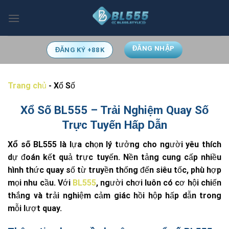
Skip
to
content
ĐĂNG NHẬP
ĐĂNG KÝ +88K
Trang chủ
-
Xổ Số
Xổ Số BL555 – Trải Nghiệm Quay Số
Trực Tuyến Hấp Dẫn
Xổ số BL555
là lựa chọn lý tưởng cho người yêu thích
dự đoán kết quả trực tuyến. Nền tảng cung cấp nhiều
hình thức quay số từ truyền thống đến siêu tốc, phù hợp
mọi nhu cầu. Với
BL555
, người chơi luôn có cơ hội chiến
thắng và trải nghiệm cảm giác hồi hộp hấp dẫn trong
mỗi lượt quay.