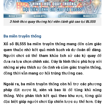
3 hình thức quay thưởng hội viên đánh giá cao tại BL555
Ba miền truyền thống
Xổ số BL555
ba miền truyền thống mang đến cảm giác
quen thuộc nhờ kết quả minh bạch và dự đoán dễ dàng.
Người chơi có thể tham khảo lịch sử các kỳ quay để
đưa ra lựa chọn chính xác. Đây là hình thức phù hợp với
những ai yêu thích sự ổn định và cảm giác truyền thống,
đồng thời vẫn mang cơ hội trúng thưởng cao.
Ngoài ra, ba miền truyền thống còn hỗ trợ các phương
pháp đặt cược lô, xiên và bao lô để tăng khả năng
thắng. Việc phân tích kết quả theo khu vực, từng giải
đặc biệt giúp người chơi lập chiến lược cụ thể hơn. Đây