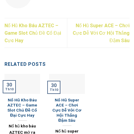
Nổ Hũ Kho Báu AZTEC –
Nổ Hũ Super ACE – Chơi
Game Slot Chủ Đề Cổ Đại
Cực Dễ Với Cơ Hội Thắng
Cực Hay
Đậm Sâu
RELATED POSTS
30
30
Th10
Th10
Nổ Hũ Kho Báu
Nổ Hũ Super
AZTEC – Game
ACE – Chơi
Slot Chủ Đề Cổ
Cực Dễ Với Cơ
Đại Cực Hay
Hội Thắng
Đậm Sâu
Nổ hũ kho báu
Nổ hũ super
AZTEC mở ra