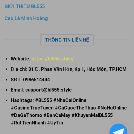
Giấc Mơ Triệu Phú Và Những Bí Ẩn Về Con Số Tài
GIỚI THIỆU BL555
Lộc
Ceo Lê Minh Hoàng
THÔNG TIN LIÊN HỆ
Website:
https://bl555.style/
Địa chỉ: 31 Đ. Phan Văn Hớn, ấp 1, Hóc Môn, TP.HCM
Mơ Thấy Rắn Cắn Đánh Gì? Giải Mã Giấc Mộng
Chuẩn Nhất
SĐT: 0986514444
Email:
support@bl555.style
Hashtags: #BL555 #NhaCaiOnline
#CasinoTrucTuyen #CaCuocTheThao #NoHuOnline
#DaGaThomo #BanCaMay #KhuyenMaiBL555
#RutTienNhanh #UyTin