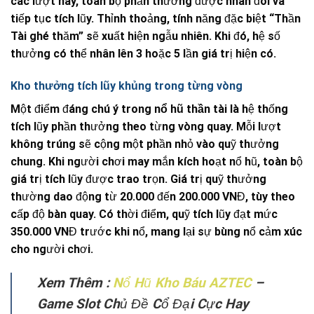
các lượt này, toàn bộ phần thưởng được nhân đôi và
tiếp tục tích lũy. Thỉnh thoảng, tính năng đặc biệt “Thần
Tài ghé thăm” sẽ xuất hiện ngẫu nhiên. Khi đó, hệ số
thưởng có thể nhân lên 3 hoặc 5 lần giá trị hiện có.
Kho thưởng tích lũy khủng trong từng vòng
Một điểm đáng chú ý trong
nổ hũ thần tài
là hệ thống
tích lũy phần thưởng theo từng vòng quay. Mỗi lượt
không trúng sẽ cộng một phần nhỏ vào quỹ thưởng
chung. Khi người chơi may mắn kích hoạt nổ hũ, toàn bộ
giá trị tích lũy được trao trọn. Giá trị quỹ thưởng
thường dao động từ 20.000 đến 200.000 VNĐ, tùy theo
cấp độ bàn quay. Có thời điểm, quỹ tích lũy đạt mức
350.000 VNĐ trước khi nổ, mang lại sự bùng nổ cảm xúc
cho người chơi.
Xem Thêm :
Nổ Hũ Kho Báu AZTEC
–
Game Slot Chủ Đề Cổ Đại Cực Hay