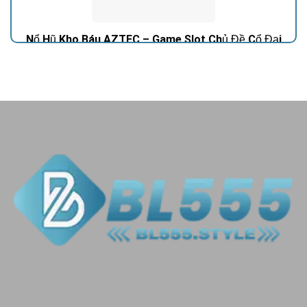
Nổ Hũ Kho Báu AZTEC – Game Slot Chủ Đề Cổ Đại
Cực Hay
Đá Gà Cựa Dao – Cuộc Đối Đầu Kịch Tính Từ Chiến
Kê Bản Lĩnh