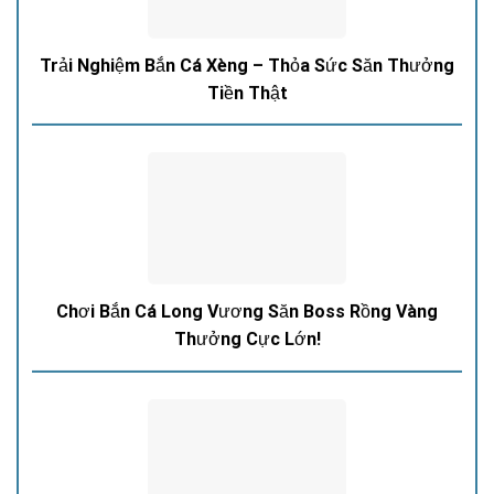
Trải Nghiệm Bắn Cá Xèng – Thỏa Sức Săn Thưởng
Tiền Thật
Chơi Bắn Cá Long Vương Săn Boss Rồng Vàng
Thưởng Cực Lớn!