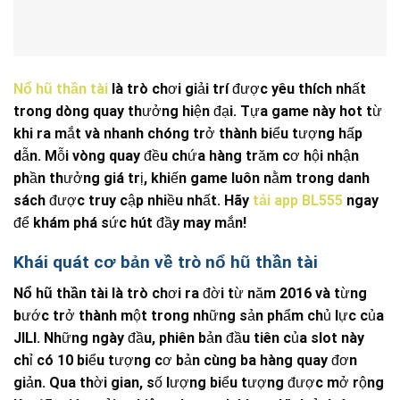
Nổ hũ thần tài
là trò chơi giải trí được yêu thích nhất
trong dòng quay thưởng hiện đại. Tựa game này hot từ
khi
ra mắt và nhanh chóng trở thành biểu tượng hấp
dẫn. Mỗi vòng quay đều chứa hàng trăm cơ hội nhận
phần thưởng giá trị, khiến game luôn nằm trong danh
sách được truy cập nhiều nhất. Hãy
tải app BL555
ngay
để khám phá sức hút đầy may mắn!
Khái quát cơ bản về trò nổ hũ thần tài
Nổ hũ thần tài
là trò chơi ra đời từ năm 2016 và từng
bước trở thành một trong những sản phẩm chủ lực của
JILI. Những ngày đầu, phiên bản đầu tiên của slot này
chỉ có 10 biểu tượng cơ bản cùng ba hàng quay đơn
giản. Qua thời gian, số lượng biểu tượng được mở rộng