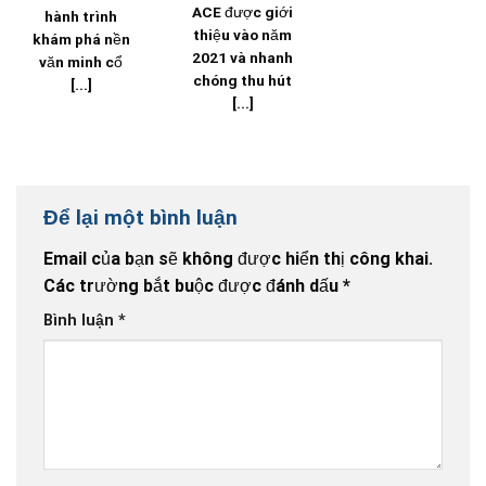
ACE được giới
hành trình
thiệu vào năm
khám phá nền
2021 và nhanh
văn minh cổ
chóng thu hút
[...]
[...]
Để lại một bình luận
Email của bạn sẽ không được hiển thị công khai.
Các trường bắt buộc được đánh dấu
*
Bình luận
*