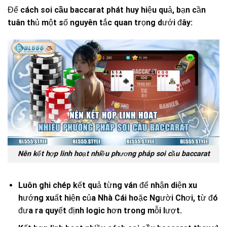
Để
cách soi cầu baccarat
phát huy hiệu quả, bạn cần
tuân thủ một số nguyên tắc quan trọng dưới đây:
Nên kết hợp linh hoạt nhiều phương pháp soi cầu baccarat
Luôn ghi chép kết quả từng ván để nhận diện xu
hướng xuất hiện của Nhà Cái hoặc Người Chơi, từ đó
đưa ra quyết định logic hơn trong mỗi lượt.