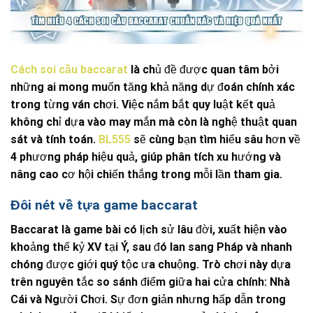
Cách soi cầu baccarat
là chủ đề được quan tâm bởi
những ai mong muốn tăng khả năng dự đoán chính xác
trong từng ván chơi. Việc nắm bắt quy luật kết quả
không chỉ dựa vào may mắn mà còn là nghệ thuật quan
sát và tính toán.
BL555
sẽ cùng bạn tìm hiểu sâu hơn về
4 phương pháp hiệu quả, giúp phân tích xu hướng và
nâng cao cơ hội chiến thắng trong mỗi lần tham gia.
Đôi nét về tựa game baccarat
Baccarat là game bài có lịch sử lâu đời, xuất hiện vào
khoảng thế kỷ XV tại Ý, sau đó lan sang Pháp và nhanh
chóng được giới quý tộc ưa chuộng. Trò chơi này dựa
trên nguyên tắc so sánh điểm giữa hai cửa chính: Nhà
Cái và Người Chơi. Sự đơn giản nhưng hấp dẫn trong