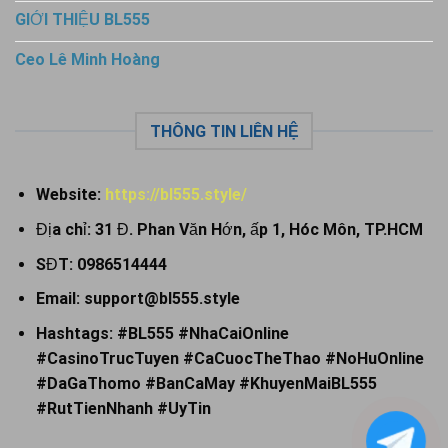
Lộc
GIỚI THIỆU BL555
Ceo Lê Minh Hoàng
THÔNG TIN LIÊN HỆ
Website:
https://bl555.style/
Mơ Thấy Rắn Cắn Đánh Gì? Giải Mã Giấc Mộng
Địa chỉ: 31 Đ. Phan Văn Hớn, ấp 1, Hóc Môn, TP.HCM
Chuẩn Nhất
SĐT: 0986514444
Email:
support@bl555.style
Hashtags: #BL555 #NhaCaiOnline
#CasinoTrucTuyen #CaCuocTheThao #NoHuOnline
#DaGaThomo #BanCaMay #KhuyenMaiBL555
#RutTienNhanh #UyTin
Tổng Hợp 4 Cách Tính Lô Rơi Chuẩn Nhất Và Dễ