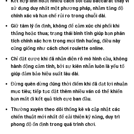
Kết hợp linh hoạt nhiều
cách soi cầu baccarat
thay vì
sử dụng duy nhất một phương pháp, nhằm tăng độ
chính xác và hạn chế rủi ro trong chuỗi dài.
Giữ tâm lý ổn định, không để cảm xúc chi phối khi
thắng hoặc thua; trạng thái bình tĩnh giúp bạn phân
tích chính xác hơn trong mọi tình huống, điều này
cũng giống như
cách chơi roulette online
.
Chỉ đặt cược khi đã nhận diện rõ mô hình cầu, không
hành động cảm tính, bởi sự kiên nhẫn luôn là yếu tố
giúp đảm bảo hiệu suất lâu dài.
Đừng quên dừng đúng thời điểm khi đã đạt lợi nhuận
mục tiêu; tiếp tục đặt thêm nhiều ván có thể khiến
bạn mất đi kết quả tích cực ban đầu.
Thường xuyên theo dõi thống kê và cập nhật các
chiến thuật mới nhất để cải thiện kỹ năng, duy trì
phong độ ổn định trong quá trình chơi.