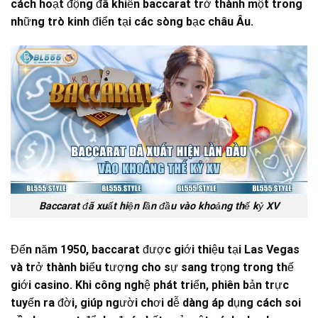
cách hoạt động đã khiến baccarat trở thành một trong
những trò kinh điển tại các sòng bạc châu Âu.
Baccarat đã xuất hiện lần đầu vào khoảng thế kỷ XV
Đến năm 1950, baccarat được giới thiệu tại Las Vegas
và trở thành biểu tượng cho sự sang trọng trong thế
giới casino. Khi công nghệ phát triển, phiên bản trực
tuyến ra đời, giúp người chơi dễ dàng áp dụng
cách soi