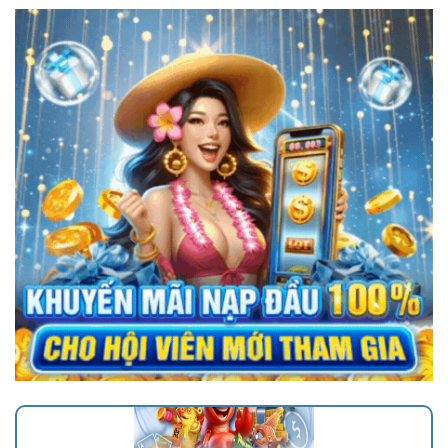
Thưởng Cực Hot
Bắn Cá H5 – Game Hot Với Vũ Khí Khủng Và Thưởng
Liên Tục
Trải Nghiệm Bắn Cá Xèng – Thỏa Sức Săn Thưởng