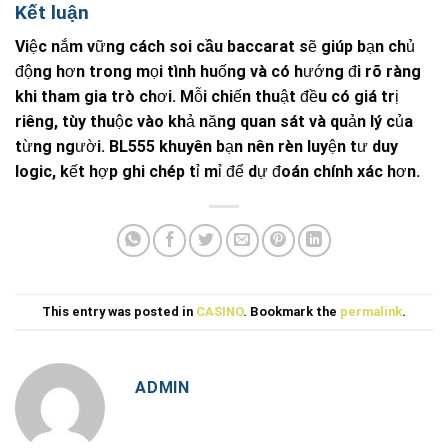
Kết luận
Việc nắm vững
cách soi cầu baccarat
sẽ giúp bạn chủ
động hơn trong mọi tình huống và có hướng đi rõ ràng
khi tham gia trò chơi. Mỗi chiến thuật đều có giá trị
riêng, tùy thuộc vào khả năng quan sát và quản lý của
từng người.
BL555
khuyên bạn nên rèn luyện tư duy
logic, kết hợp ghi chép tỉ mỉ để dự đoán chính xác hơn.
This entry was posted in
CASINO
. Bookmark the
permalink
.
ADMIN